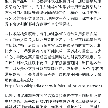
他同类产品时，核心差异体现在数据流向、加密层级与服
务部署的细节上。海牛加速器VPN常以专用节点网络与分
布式出口机制提升跨境访问的稳定性，核心目标是降低回
程延迟并提升穿透能力。理解这一点，有助于你在不同场
景下快速判断哪种方案更符合实际需求。
从技术架构角度看，海牛加速器VPN通常采用多层次架
构：前端入口负责认证与策略下发，中间层实现流量分流
与负载均衡，后端节点负责实际数据转发与隧道封装。相
比之下，一些通用VPN则可能以单一隧道或少量出口点为
核心，导致在高并发或区域性网络波动时表现不稳定。你
在评估时应关注以下要点：多节点覆盖范围、出口地区分
布、以及是否支持分载与智能路由。更多关于 VPN 架构的
通用参考，可参考维基百科关于虚拟专用网络的说明，帮
助你建立基础认知：
https://en.wikipedia.org/wiki/Virtual_private_network
此外，协议和加密方面的选择直接影响你在不同应用场景
中的体验。海牛加速器VPN往往在隧道协议上提供多选，
并针对延迟敏感应用优化（如游戏、视频会议），同时加