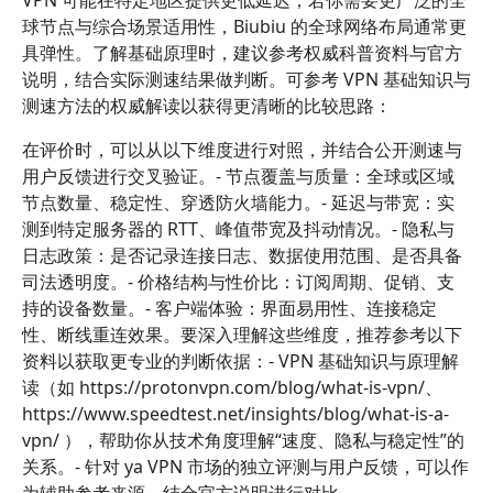
VPN 可能在特定地区提供更低延迟；若你需要更广泛的全
球节点与综合场景适用性，Biubiu 的全球网络布局通常更
具弹性。了解基础原理时，建议参考权威科普资料与官方
说明，结合实际测速结果做判断。可参考 VPN 基础知识与
测速方法的权威解读以获得更清晰的比较思路：
在评价时，可以从以下维度进行对照，并结合公开测速与
用户反馈进行交叉验证。- 节点覆盖与质量：全球或区域
节点数量、稳定性、穿透防火墙能力。- 延迟与带宽：实
测到特定服务器的 RTT、峰值带宽及抖动情况。- 隐私与
日志政策：是否记录连接日志、数据使用范围、是否具备
司法透明度。- 价格结构与性价比：订阅周期、促销、支
持的设备数量。- 客户端体验：界面易用性、连接稳定
性、断线重连效果。要深入理解这些维度，推荐参考以下
资料以获取更专业的判断依据：- VPN 基础知识与原理解
读（如 https://protonvpn.com/blog/what-is-vpn/、
https://www.speedtest.net/insights/blog/what-is-a-
vpn/ ），帮助你从技术角度理解“速度、隐私与稳定性”的
关系。- 针对 ya VPN 市场的独立评测与用户反馈，可以作