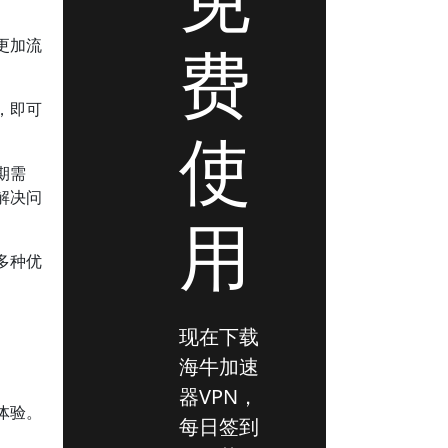
更加流
费
，即可
使
期需
解决问
用
多种优
现在下载
海牛加速
器VPN，
体验。
每日签到