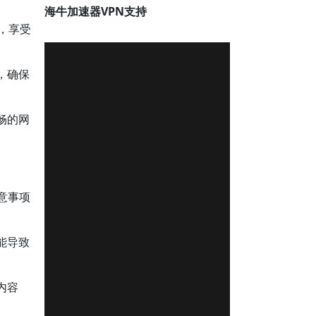
海牛加速器VPN支持
等，享受
，确保
畅的网
意事项
能导致
内容