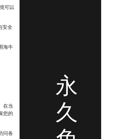
环境可以
与安全
用海牛
。
永
久
。在当
保您的
免
访问各